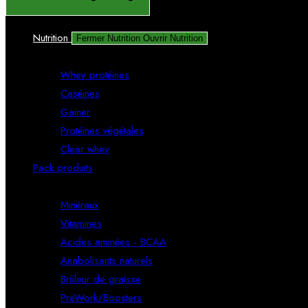
Nutrition
Fermer Nutrition
Ouvrir Nutrition
Protéines & gainer
Whey protéines
Caséines
Gainer
Protéines végétales
Clear whey
Pack produits
Compléments
Minéraux
Vitamines
Acides aminées - BCAA
Anabolisants naturels
Brûleur de graisse
PreWork/Boosters