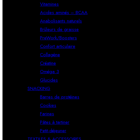
Vitamines
Acides aminés – BCAA
Anabolisants naturels
Brûleurs de graisse
PreWork/Boosters
Confort articulaire
Collagène
Créatine
Oméga 3
Glucides
SNACKING
Barres de protéines
Cookies
Farines
Pâtes à tartiner
Petit-déjeuner
TEXTILES & ACCESSOIRES